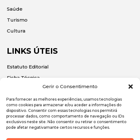
Saúde
Turismo
Cultura
LINKS ÚTEIS
Estatuto Editorial
Ficha Técnica
Gerir o Consentimento
Para fornecer as melhores experiências, usamos tecnologias
como cookies para armazenar e/ou aceder a informações do
dispositivo. Consentir com essas tecnologias nos permitirá
© 2026 | O Algarve Económico. Todos os direitos
processar dados, como comportamento de navegação ou IDs
exclusivos neste site. Não consentir ou retirar o consentimento
reservados.
pode afetar negativamante certos recursos e funções.