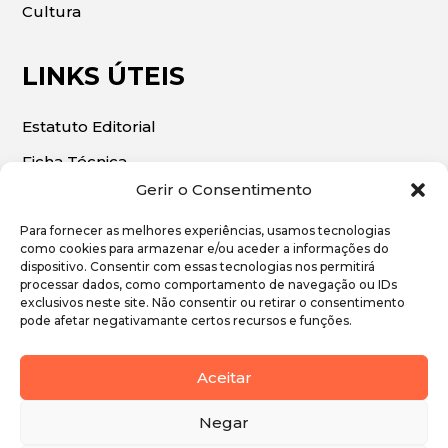
Cultura
LINKS ÚTEIS
Estatuto Editorial
Ficha Técnica
Gerir o Consentimento
Para fornecer as melhores experiências, usamos tecnologias
como cookies para armazenar e/ou aceder a informações do
dispositivo. Consentir com essas tecnologias nos permitirá
© 2026 | O Algarve Económico. Todos os direitos
processar dados, como comportamento de navegação ou IDs
exclusivos neste site. Não consentir ou retirar o consentimento
reservados.
pode afetar negativamante certos recursos e funções.
Política de Privacidade
Aceitar
Política de Cookies
Negar