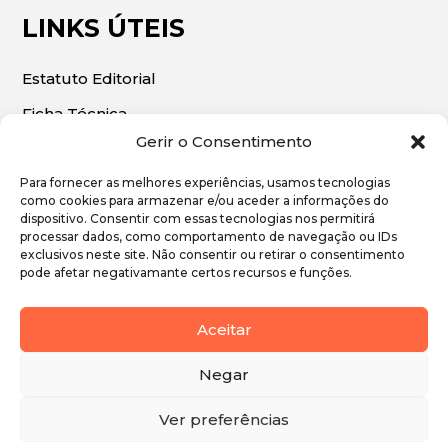
LINKS ÚTEIS
Estatuto Editorial
Ficha Técnica
Gerir o Consentimento
Para fornecer as melhores experiências, usamos tecnologias
como cookies para armazenar e/ou aceder a informações do
dispositivo. Consentir com essas tecnologias nos permitirá
© 2026 | O Algarve Económico. Todos os direitos
processar dados, como comportamento de navegação ou IDs
exclusivos neste site. Não consentir ou retirar o consentimento
reservados.
pode afetar negativamante certos recursos e funções.
Política de Privacidade
Aceitar
Política de Cookies
Negar
Ver preferências