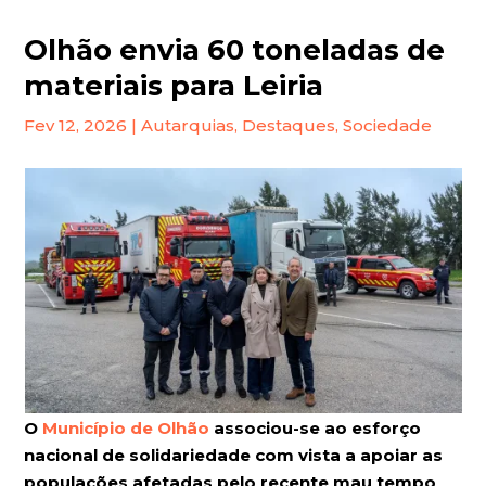
Olhão envia 60 toneladas de
materiais para Leiria
Fev 12, 2026
|
Autarquias
,
Destaques
,
Sociedade
O
Município de Olhão
associou-se ao esforço
nacional de solidariedade com vista a apoiar as
populações afetadas pelo recente mau tempo