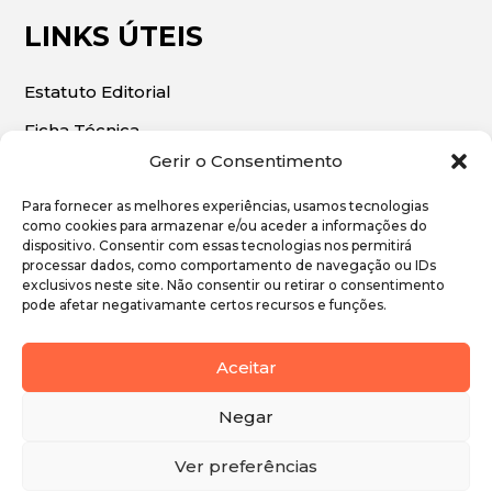
LINKS ÚTEIS
Estatuto Editorial
Ficha Técnica
Gerir o Consentimento
Para fornecer as melhores experiências, usamos tecnologias
como cookies para armazenar e/ou aceder a informações do
dispositivo. Consentir com essas tecnologias nos permitirá
© 2026 | O Algarve Económico. Todos os direitos
processar dados, como comportamento de navegação ou IDs
exclusivos neste site. Não consentir ou retirar o consentimento
reservados.
pode afetar negativamante certos recursos e funções.
Política de Privacidade
Aceitar
Política de Cookies
Negar
Ver preferências