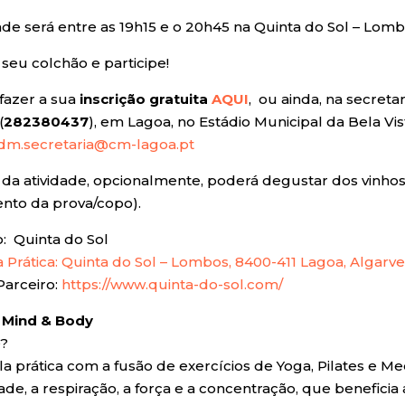
dade será entre as 19h15 e o 20h45 na Quinta do Sol – Lom
 seu colchão e participe!
fazer a sua
inscrição gratuita
AQUI
, ou ainda, na secreta
(
282380437
), em Lagoa, no Estádio Municipal da Bela Vis
dm.secretaria@cm-lagoa.pt
l da atividade, opcionalmente, poderá degustar dos vinho
to da prova/copo).
o: Quinta do Sol
a Prática: Quinta do Sol – Lombos, 8400-411 Lagoa, Algarv
Parceiro:
https://www.quinta-do-sol.com/
 Mind & Body
é?
a prática com a fusão de exercícios de Yoga, Pilates e 
ade, a respiração, a força e a concentração, que beneficia