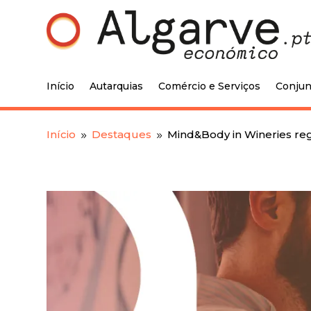
Início
Autarquias
Comércio e Serviços
Conjun
Início
Destaques
Mind&Body in Wineries re
9
9