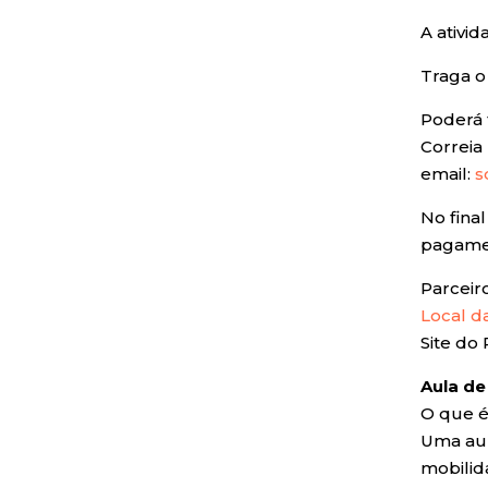
A ativi
Traga o
Poderá 
Correia 
email:
s
No fina
pagamen
Parceir
Local d
Site do 
Aula de
O que 
Uma aul
mobilid