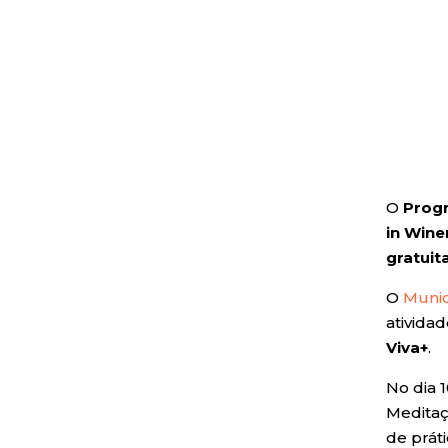
O
Prog
in Wine
gratuit
O
Munic
ativida
Viva+
.
No dia 1
Meditaç
de prát