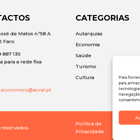
TACTOS
CATEGORIAS
José de Matos n.º58 A
Autarquias
2 Faro
Economia
 887 130
Saúde
 para a rede fixa
Turismo
)
Cultura
Para forne
para armaz
tecnologia
.economico@acral.pt
navegação o
consentime
A
Política de
 reservados.
Privacidade