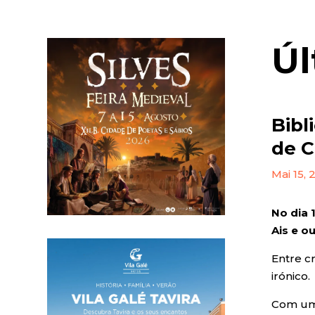
Úl
Bibl
de C
Mai 15,
No dia 
Ais e o
Entre c
irónico.
Com uma