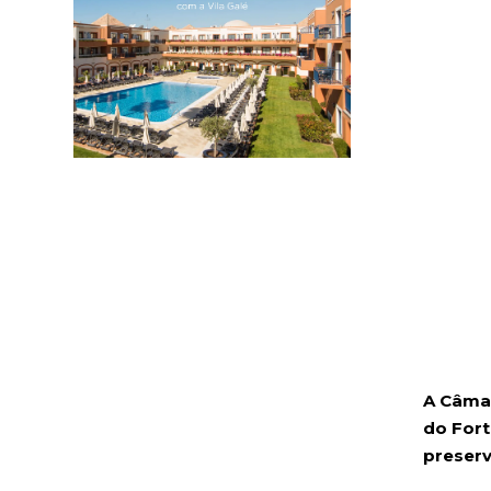
A Câmar
do Fort
preserv