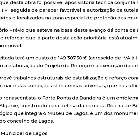
que desta obra foi possível após vistoria técnica conjunta
 I.P., seguida de parecer favorável e autorização da tutel
icados e localizados na zona especial de proteção das mur
ório Prévio que esteve na base deste avanço dá conta da
De reforçar que, à parte desta ação prioritária, está atua
no imóvel.
itada terá um custo de 149 307,30 € (acrescido de IVA à t
do a elaboração do Projeto de Reforço e a execução da e
prevê trabalhos estruturais de estabilização e reforço co
o mar e das condições climatéricas adversas, que nos últ
lo renascentista, o Forte Ponta da Bandeira é um emblemá
 Algarve, construído para defesa da barra da Ribeira de
gico que integra o Museu de Lagos, é um dos monumento
a do concelho de Lagos.
Municipal de Lagos