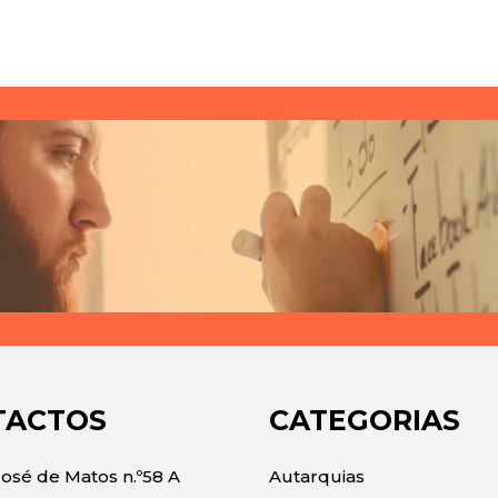
TACTOS
CATEGORIAS
José de Matos n.º58 A
Autarquias