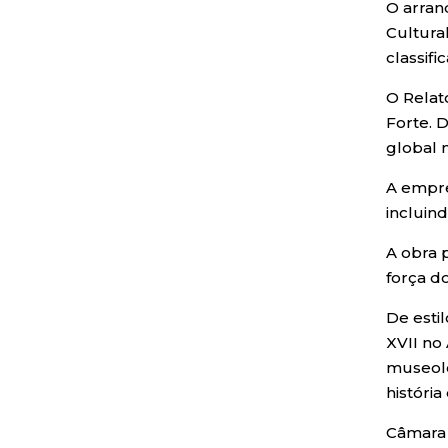
O arran
Cultural
classif
O Relat
Forte. 
global 
A empre
incluin
A obra 
força d
De esti
XVII no
museoló
históri
Câmara 