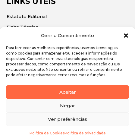
LINKS ÚTEIS
Estatuto Editorial
Ficha Técnica
Gerir o Consentimento
Para fornecer as melhores experiências, usamos tecnologias
como cookies para armazenar e/ou aceder a informações do
dispositivo. Consentir com essas tecnologias nos permitirá
© 2026 | O Algarve Económico. Todos os direitos
processar dados, como comportamento de navegação ou IDs
exclusivos neste site. Não consentir ou retirar o consentimento
reservados.
pode afetar negativamante certos recursos e funções.
Política de Privacidade
Aceitar
Política de Cookies
Negar
Ver preferências
Política de Cookies
Política de privacidade