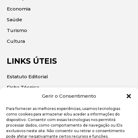
Economia
Saúde
Turismo
Cultura
LINKS ÚTEIS
Estatuto Editorial
Ficha Técnica
Gerir o Consentimento
Para fornecer as melhores experiências, usamos tecnologias
como cookies para armazenar e/ou aceder a informações do
dispositivo. Consentir com essas tecnologias nos permitirá
© 2026 | O Algarve Económico. Todos os direitos
processar dados, como comportamento de navegação ou IDs
exclusivos neste site. Não consentir ou retirar o consentimento
reservados.
pode afetar negativamante certos recursos e funções.