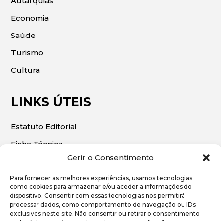
Autarquias
Economia
Saúde
Turismo
Cultura
LINKS ÚTEIS
Estatuto Editorial
Ficha Técnica
Gerir o Consentimento
Para fornecer as melhores experiências, usamos tecnologias
como cookies para armazenar e/ou aceder a informações do
dispositivo. Consentir com essas tecnologias nos permitirá
© 2026 | O Algarve Económico. Todos os direitos
processar dados, como comportamento de navegação ou IDs
exclusivos neste site. Não consentir ou retirar o consentimento
reservados.