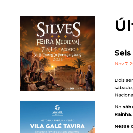
Úl
Seis
Nov 7, 
Dois se
sábado,
Naciona
No
sáb
Rainha
Nesse d