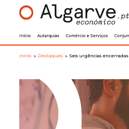
Início
Autarquias
Comércio e Serviços
Conjun
Início
Destaques
Seis urgências encerrada
9
9