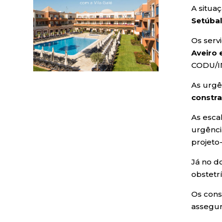
A situa
Setúbal
Os serv
Aveiro 
CODU/IN
As urgê
constr
As esca
urgênci
projeto
Já no d
obstetrí
Os cons
assegur