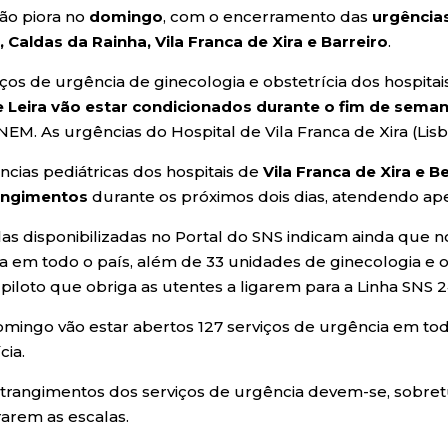
ção piora no
domingo
, com o encerramento das
urgências
, Caldas da Rainha, Vila Franca de Xira e Barreiro
.
iços de urgência de ginecologia e obstetrícia dos hospita
e Leira vão estar condicionados durante o fim de sema
EM. As urgências do Hospital de Vila Franca de Xira (Lis
ncias pediátricas dos hospitais de
Vila Franca de Xira e
angimentos
durante os próximos dois dias, atendendo a
las disponibilizadas no Portal do SNS indicam ainda que n
a em todo o país, além de 33 unidades de ginecologia e o
-piloto que obriga as utentes a ligarem para a Linha SNS 24
omingo vão estar abertos 127 serviços de urgência em tod
cia.
trangimentos dos serviços de urgência devem-se, sobretud
arem as escalas.