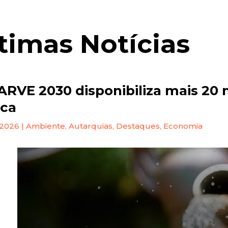
timas Notícias
RVE 2030 disponibiliza mais 20 m
ica
 2026
|
Ambiente
,
Autarquias
,
Destaques
,
Economia