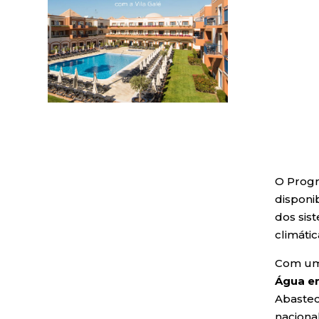
O Progr
disponi
dos sis
climátic
Com u
Água em
Abastec
naciona