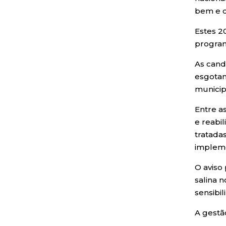
bem e c
Estes 2
program
As cand
esgotam
municip
Entre a
e reabi
tratada
impleme
O aviso
salina n
sensibil
A gestã