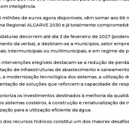
om inteligência.
0 milhões de euros agora disponíveis, vêm somar aos 66 
a Regional ALGARVE 2030 e já totalmente comprometid
idaturas decorrem até dia 3 de fevereiro de 2027 (poden
ento da verba), e destinam-se a municípios, setor empre
ais, intermunicipais ou multimunicipais, e em regime de p
s intervenções elegíveis destacam-se a redução de perdas
litação de infraestruturas de abastecimento e saneamento
s, a modernização tecnológica dos sistemas, a utilização d
ntação de soluções que reforcem a capacidade de respo
 prioriza os investimentos destinados à melhoria da qual
os sistemas costeiros, à construção e renaturalização de i
ização para a utilização eficiente da água.
o dos recursos hídricos constitui um dos maiores desafios