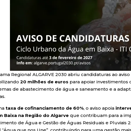
ama Regional ALGARVE 2030 abriu candidaturas ao avis
bilizando
20 milhões de euros
para apoiar investimentos q
temas de abastecimento de água e saneamento e a adapta
as.
ma
taxa de cofinanciamento de
60%
, o aviso apoia
interv
 Baixa na Região do Algarve
que contribuam para a imp
imento de Água e Gestão de Águas Residuais e Pluviais 
l “Água que nos Une”, contribuindo para uma gestão mai