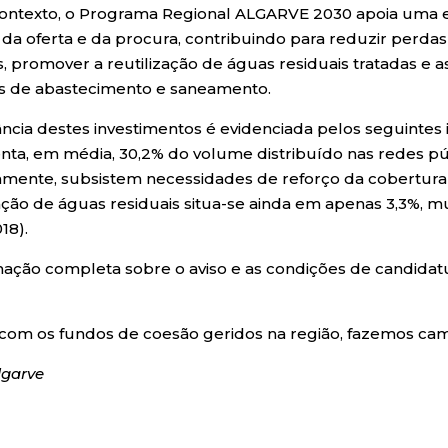
ontexto, o Programa Regional ALGARVE 2030 apoia uma e
 da oferta e da procura, contribuindo para reduzir perdas
, promover a reutilização de águas residuais tratadas e a
s de abastecimento e saneamento.
ância destes investimentos é evidenciada pelos seguintes 
nta, em média, 30,2% do volume distribuído nas redes púb
amente, subsistem necessidades de reforço da cobertura 
zação de águas residuais situa-se ainda em apenas 3,3%, m
18).
mação completa sobre o aviso e as condições de candidatu
 com os fundos de coesão geridos na região, fazemos cam
lgarve