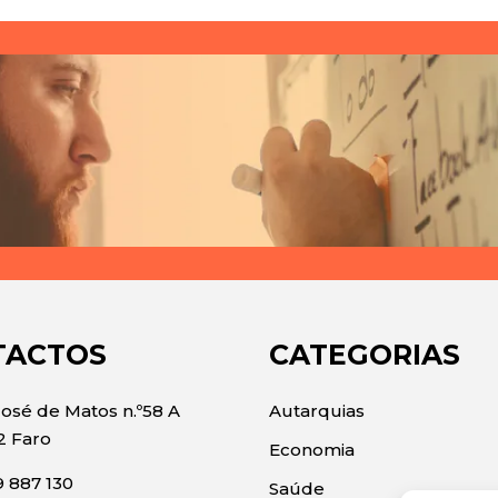
TACTOS
CATEGORIAS
José de Matos n.º58 A
Autarquias
2 Faro
Economia
 887 130
Saúde