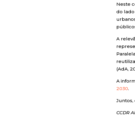
Neste c
do lado
urbanos
público
A relev
represe
Paralel
reutili
(AdA, 20
A infor
2030
.
Juntos,
CCDR A