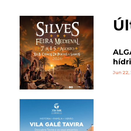
Úl
ALGA
hídr
Jun 22,