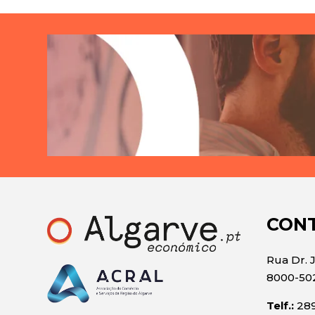
CON
Rua Dr. 
8000-50
Telf.:
289