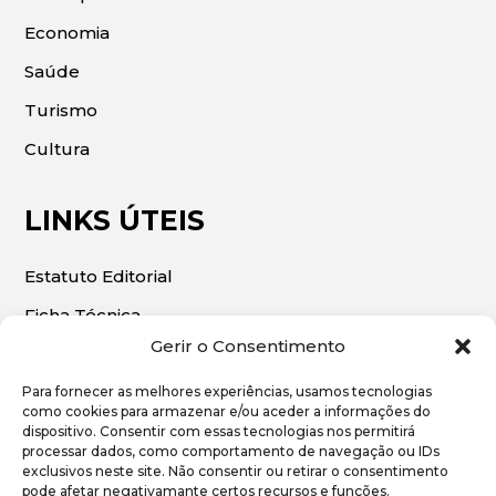
Economia
Saúde
Turismo
Cultura
LINKS ÚTEIS
Estatuto Editorial
Ficha Técnica
Gerir o Consentimento
Para fornecer as melhores experiências, usamos tecnologias
como cookies para armazenar e/ou aceder a informações do
dispositivo. Consentir com essas tecnologias nos permitirá
© 2026 | O Algarve Económico. Todos os direitos
processar dados, como comportamento de navegação ou IDs
exclusivos neste site. Não consentir ou retirar o consentimento
reservados.
pode afetar negativamante certos recursos e funções.