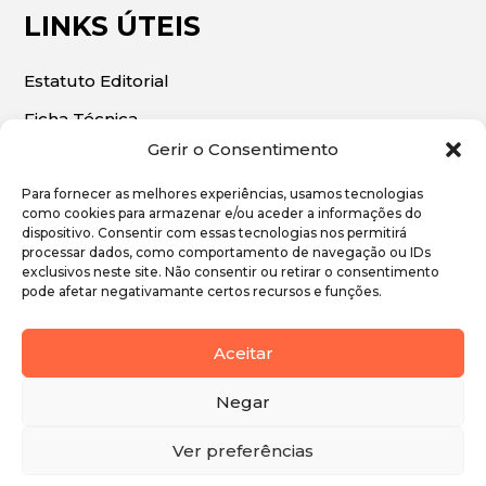
LINKS ÚTEIS
Estatuto Editorial
Ficha Técnica
Gerir o Consentimento
Para fornecer as melhores experiências, usamos tecnologias
como cookies para armazenar e/ou aceder a informações do
dispositivo. Consentir com essas tecnologias nos permitirá
© 2026 | O Algarve Económico. Todos os direitos
processar dados, como comportamento de navegação ou IDs
exclusivos neste site. Não consentir ou retirar o consentimento
reservados.
pode afetar negativamante certos recursos e funções.
Política de Privacidade
Aceitar
Política de Cookies
Negar
Ver preferências