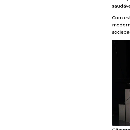
saudáve
Com est
moderna
socieda
Câmara 