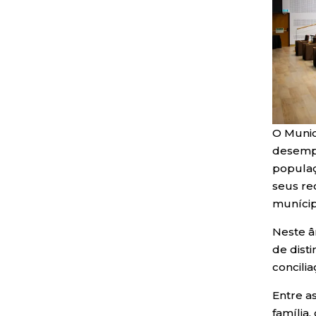
O Munic
desempe
populaçã
seus re
munícip
Neste â
de dist
concili
Entre a
família