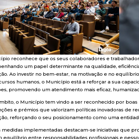
ípio reconhece que os seus colaboradores e trabalhadores
nhando um papel determinante na qualidade, eficiência
o. Ao investir no bem-estar, na motivação e no equilíbrio 
cursos humanos, o Município está a reforçar a sua capac
es, promovendo um atendimento mais eficaz, humanizad
mbito, o Município tem vindo a ser reconhecido por boas p
inções e prémios que valorizam políticas inovadoras de 
ação, reforçando o seu posicionamento como uma entidad
s medidas implementadas destacam-se iniciativas que prom
, o equilíbrio entre responsabilidades profissionais e pes