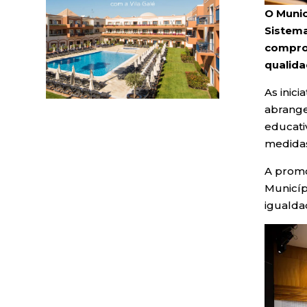
O Munic
Sistema
comprom
qualid
As inic
abrange
educativ
medidas
A promoç
Municíp
igualda