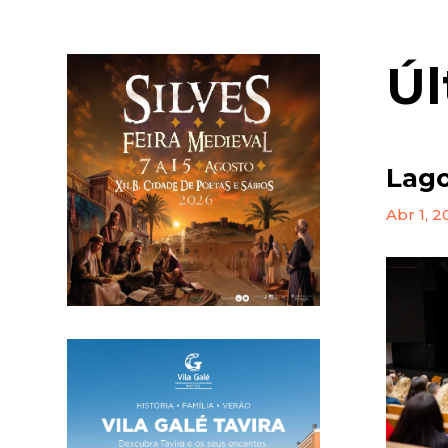
Úl
Lago
Abr 1, 