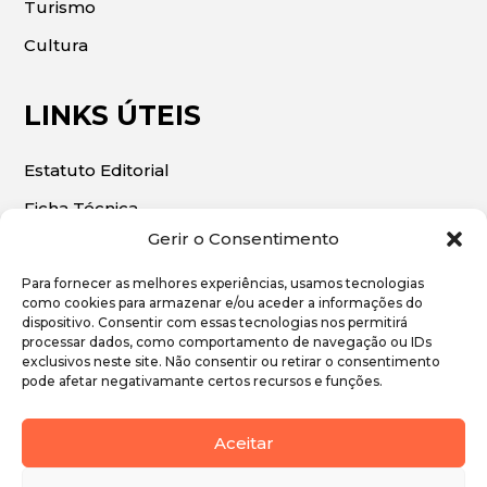
Turismo
Cultura
LINKS ÚTEIS
Estatuto Editorial
Ficha Técnica
Gerir o Consentimento
Para fornecer as melhores experiências, usamos tecnologias
como cookies para armazenar e/ou aceder a informações do
dispositivo. Consentir com essas tecnologias nos permitirá
© 2026 | O Algarve Económico. Todos os direitos
processar dados, como comportamento de navegação ou IDs
exclusivos neste site. Não consentir ou retirar o consentimento
reservados.
pode afetar negativamante certos recursos e funções.
Política de Privacidade
Aceitar