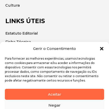
Cultura
LINKS ÚTEIS
Estatuto Editorial
Ficha Técnica
Gerir o Consentimento
Para fornecer as melhores experiências, usamos tecnologias
como cookies para armazenar e/ou aceder a informações do
dispositivo. Consentir com essas tecnologias nos permitirá
© 2026 | O Algarve Económico. Todos os direitos
processar dados, como comportamento de navegação ou IDs
exclusivos neste site. Não consentir ou retirar o consentimento
reservados.
pode afetar negativamante certos recursos e funções.
Política de Privacidade
Aceitar
Política de Cookies
Negar