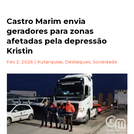
Castro Marim envia
geradores para zonas
afetadas pela depressão
Kristin
Fev 2, 2026
|
Autarquias
,
Destaques
,
Sociedade