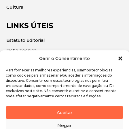
Cultura
LINKS ÚTEIS
Estatuto Editorial
Ficha Técnica
Gerir o Consentimento
Para fornecer as melhores experiências, usamos tecnologias
como cookies para armazenar e/ou aceder a informações do
dispositivo. Consentir com essas tecnologias nos permitirá
© 2026 | O Algarve Económico. Todos os direitos
processar dados, como comportamento de navegação ou IDs
exclusivos neste site. Não consentir ou retirar o consentimento
reservados.
pode afetar negativamante certos recursos e funções.
Política de Privacidade
Aceitar
Política de Cookies
Negar