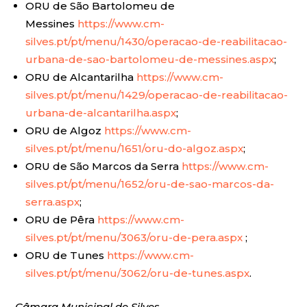
ORU de São Bartolomeu de
Messines
https://www.cm-
silves.pt/pt/menu/1430/operacao-de-reabilitacao-
urbana-de-sao-bartolomeu-de-messines.aspx
;
ORU de Alcantarilha
https://www.cm-
silves.pt/pt/menu/1429/operacao-de-reabilitacao-
urbana-de-alcantarilha.aspx
;
ORU de Algoz
https://www.cm-
silves.pt/pt/menu/1651/oru-do-algoz.aspx
;
ORU de São Marcos da Serra
https://www.cm-
silves.pt/pt/menu/1652/oru-de-sao-marcos-da-
serra.aspx
;
ORU de Pêra
https://www.cm-
silves.pt/pt/menu/3063/oru-de-pera.aspx
;
ORU de Tunes
https://www.cm-
silves.pt/pt/menu/3062/oru-de-tunes.aspx
.
Câmara Municipal de Silves