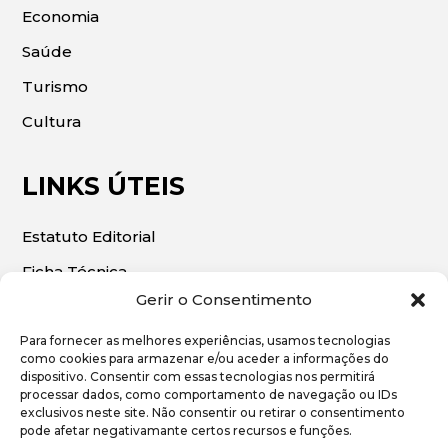
Economia
Saúde
Turismo
Cultura
LINKS ÚTEIS
Estatuto Editorial
Ficha Técnica
Gerir o Consentimento
Para fornecer as melhores experiências, usamos tecnologias
como cookies para armazenar e/ou aceder a informações do
dispositivo. Consentir com essas tecnologias nos permitirá
© 2026 | O Algarve Económico. Todos os direitos
processar dados, como comportamento de navegação ou IDs
exclusivos neste site. Não consentir ou retirar o consentimento
reservados.
pode afetar negativamante certos recursos e funções.