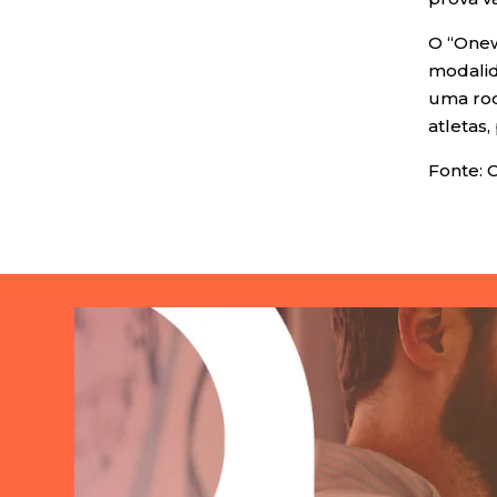
O “Onew
modalid
uma rod
atletas
Fonte: 