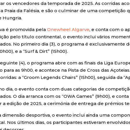
ar os vencedores da temporada de 2025. As corridas acon
 da Praia da Falésia, e são o culminar de uma competição 
e Hungria.
ativa é promovida pela
Onewheel Algarve
, e conta com o a
ção pelo título continental, o evento inclui vários momen
sados. No primeiro dia (3), o programa é exclusivamente de
0h00), e a “Surf & Dirt” (15h00).
seguinte (4), o programa abre com as finais da Liga Euro
 para as 9h00, e acontece na Pista de Cross das Açoteias
corridas: a “Groom Legends Chairs” (15h00), seguida da “A
mo dia, o evento conta com duas categorias de competição
sados. O dia arranca com os “OWA Games” (9h00), e conta
r a edição de 2025, a cerimónia de entrega de prémios tem
 dimensão desportiva, o evento inclui ainda uma compo
al. Nos últimos dias, os participantes estiveram envolvido
ai decorrer.