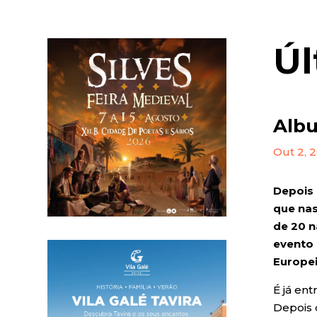
Úl
Albu
Out 2, 
Depois 
que nas
de 20 n
evento 
Europe
É já en
Depois 