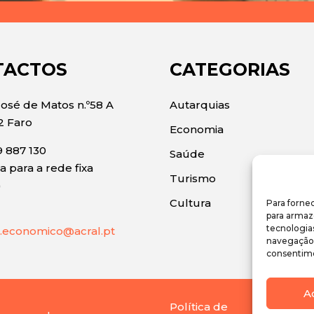
TACTOS
CATEGORIAS
José de Matos n.º58 A
Autarquias
2 Faro
Economia
 887 130
Saúde
 para a rede fixa
Turismo
)
Cultura
Para forne
para armaz
tecnologia
.economico@acral.pt
navegação o
consentime
A
Política de