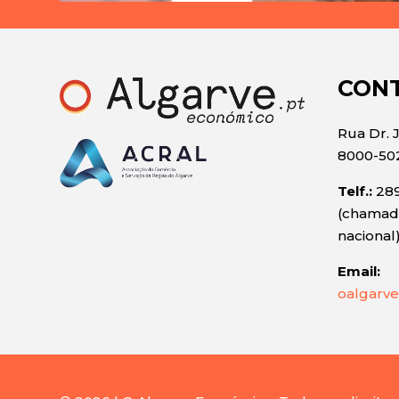
CON
Rua Dr. 
8000-50
Telf.:
289
(chamada
nacional
Email:
oalgarve