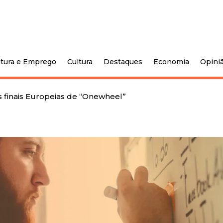
tura e Emprego
Cultura
Destaques
Economia
Opini
as finais Europeias de “Onewheel”