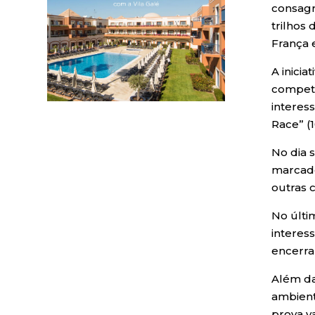
consagr
trilhos
França 
A inici
competi
interes
Race” (1
No dia 
marcado
outras 
No últi
interes
encerra
Além da
ambient
prova v