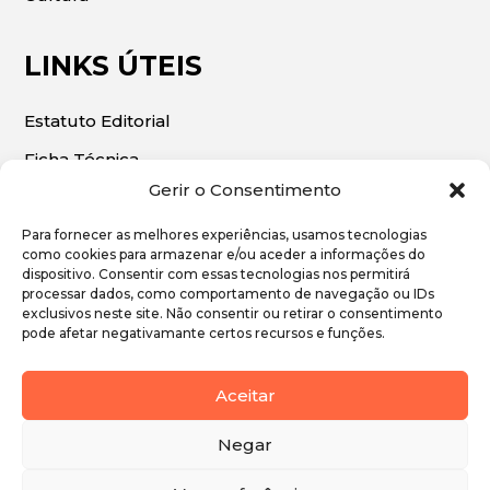
LINKS ÚTEIS
Estatuto Editorial
Ficha Técnica
Gerir o Consentimento
Para fornecer as melhores experiências, usamos tecnologias
como cookies para armazenar e/ou aceder a informações do
dispositivo. Consentir com essas tecnologias nos permitirá
© 2026 | O Algarve Económico. Todos os direitos
processar dados, como comportamento de navegação ou IDs
exclusivos neste site. Não consentir ou retirar o consentimento
reservados.
pode afetar negativamante certos recursos e funções.
Política de Privacidade
Aceitar
Política de Cookies
Negar