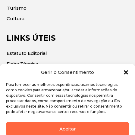
Turismo
Cultura
LINKS ÚTEIS
Estatuto Editorial
Ficha Técnica
Gerir o Consentimento
Para fornecer as melhores experiências, usamos tecnologias
como cookies para armazenar e/ou aceder a informações do
dispositivo. Consentir com essas tecnologias nos permitirá
© 2026 | O Algarve Económico. Todos os direitos
processar dados, como comportamento de navegação ou IDs
exclusivos neste site. Não consentir ou retirar o consentimento
reservados.
pode afetar negativamante certos recursos e funções.
Política de Privacidade
Aceitar