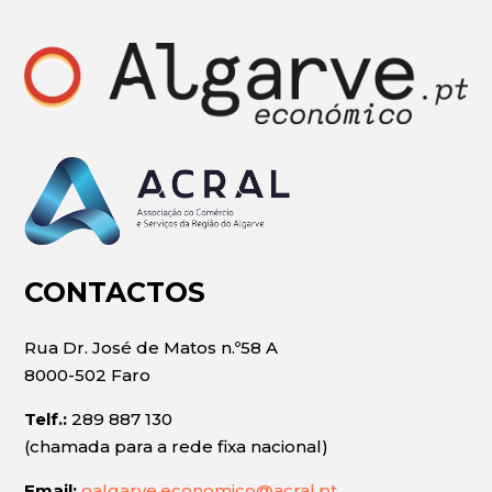
CONTACTOS
Rua Dr. José de Matos n.º58 A
8000-502 Faro
Telf.:
289 887 130
(chamada para a rede fixa nacional)
Email:
oalgarve.economico@acral.pt