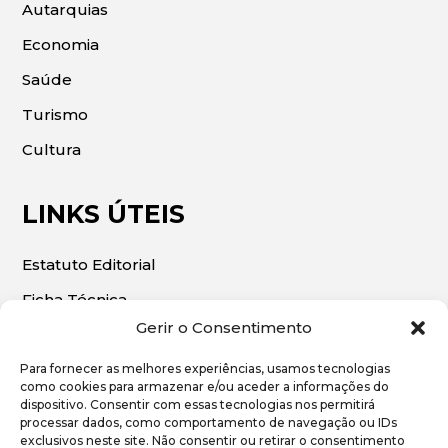
Autarquias
Economia
Saúde
Turismo
Cultura
LINKS ÚTEIS
Estatuto Editorial
Ficha Técnica
Gerir o Consentimento
Para fornecer as melhores experiências, usamos tecnologias
como cookies para armazenar e/ou aceder a informações do
dispositivo. Consentir com essas tecnologias nos permitirá
© 2026 | O Algarve Económico. Todos os direitos
processar dados, como comportamento de navegação ou IDs
exclusivos neste site. Não consentir ou retirar o consentimento