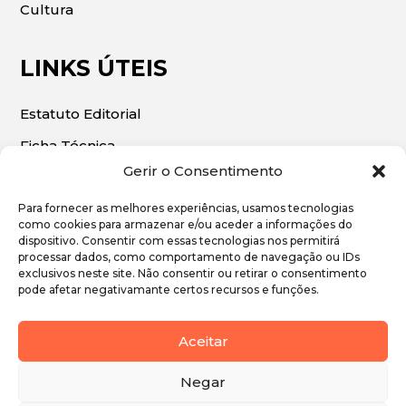
Cultura
LINKS ÚTEIS
Estatuto Editorial
Ficha Técnica
Gerir o Consentimento
Para fornecer as melhores experiências, usamos tecnologias
como cookies para armazenar e/ou aceder a informações do
dispositivo. Consentir com essas tecnologias nos permitirá
© 2026 | O Algarve Económico. Todos os direitos
processar dados, como comportamento de navegação ou IDs
exclusivos neste site. Não consentir ou retirar o consentimento
reservados.
pode afetar negativamante certos recursos e funções.
Política de Privacidade
Aceitar
Política de Cookies
Negar