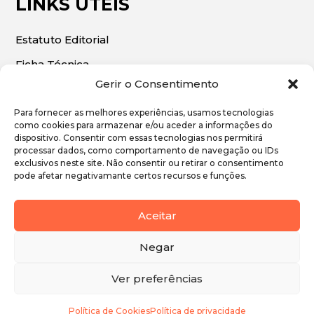
LINKS ÚTEIS
Estatuto Editorial
Ficha Técnica
Gerir o Consentimento
Para fornecer as melhores experiências, usamos tecnologias
como cookies para armazenar e/ou aceder a informações do
dispositivo. Consentir com essas tecnologias nos permitirá
© 2026 | O Algarve Económico. Todos os direitos
processar dados, como comportamento de navegação ou IDs
exclusivos neste site. Não consentir ou retirar o consentimento
reservados.
pode afetar negativamante certos recursos e funções.
Política de Privacidade
Aceitar
Política de Cookies
Negar
Ver preferências
Política de Cookies
Política de privacidade