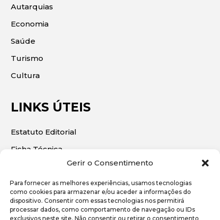
Autarquias
Economia
Saúde
Turismo
Cultura
LINKS ÚTEIS
Estatuto Editorial
Ficha Técnica
Gerir o Consentimento
Para fornecer as melhores experiências, usamos tecnologias
como cookies para armazenar e/ou aceder a informações do
dispositivo. Consentir com essas tecnologias nos permitirá
© 2026 | O Algarve Económico. Todos os direitos
processar dados, como comportamento de navegação ou IDs
exclusivos neste site. Não consentir ou retirar o consentimento