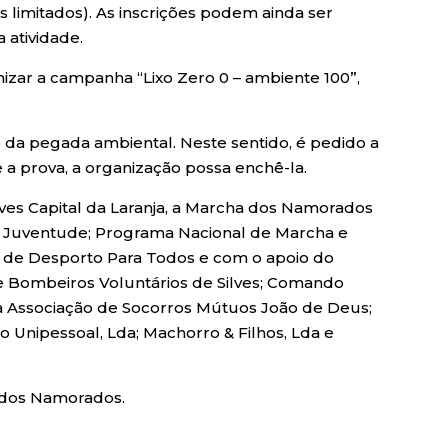
s limitados). As inscrições podem ainda ser
a atividade.
zar a campanha “Lixo Zero 0 – ambiente 100”,
o da pegada ambiental. Neste sentido, é pedido a
e a prova, a organização possa enchê-la.
ilves Capital da Laranja, a Marcha dos Namorados
e Juventude; Programa Nacional de Marcha e
l de Desporto Para Todos e com o apoio do
e Bombeiros Voluntários de Silves; Comando
da Associação de Socorros Mútuos João de Deus;
 Unipessoal, Lda; Machorro & Filhos, Lda e
a dos Namorados.