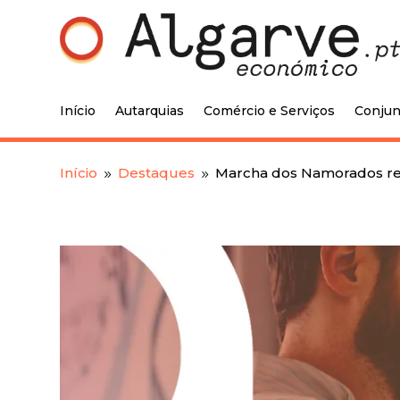
Início
Autarquias
Comércio e Serviços
Conjun
Início
Destaques
Marcha dos Namorados real
9
9