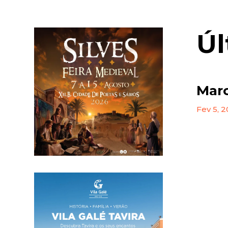
Úl
Marc
Fev 5, 