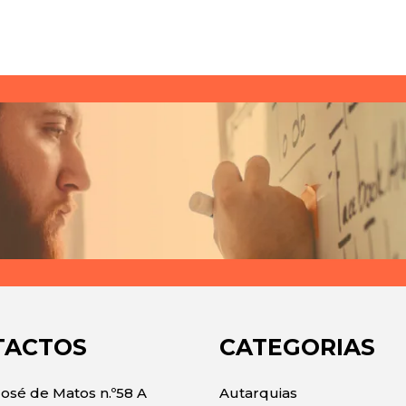
TACTOS
CATEGORIAS
José de Matos n.º58 A
Autarquias