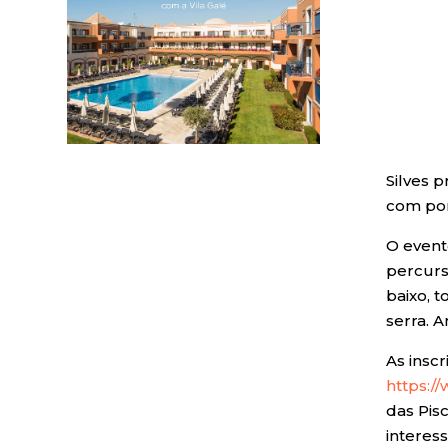
Silves 
com pon
O event
percurs
baixo, 
serra. 
As inscr
https:/
das Pisc
interes