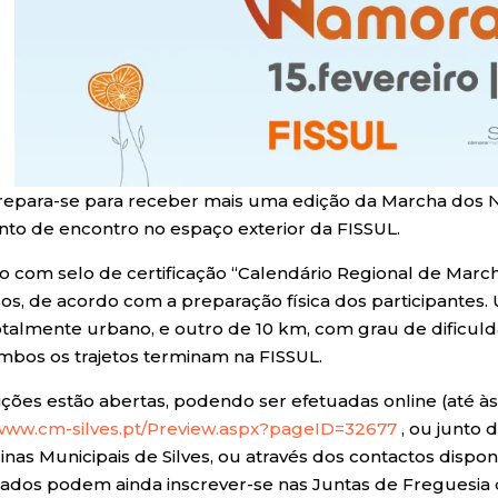
prepara-se para receber mais uma edição da Marcha dos Na
to de encontro no espaço exterior da FISSUL.
o com selo de certificação “Calendário Regional de March
os, de acordo com a preparação física dos participantes
totalmente urbano, e outro de 10 km, com grau de dificul
Ambos os trajetos terminam na FISSUL.
ições estão abertas, podendo ser efetuadas online (até às 
/www.cm-silves.pt/Preview.aspx?pageID=32677
, ou junto 
inas Municipais de Silves, ou através dos contactos dispon
sados podem ainda inscrever-se nas Juntas de Freguesia