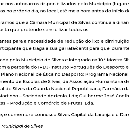
ar nos autocarros disponibilizados pelo Município (lugare
as no próprio dia, no local, até meia hora antes do início d
amos que a Câmara Municipal de Silves continua a dinami
sta que pretende sensibilizar todos os
pantes para a necessidade de redução do lixo e diminuiçã
rticipante que traga a sua garrafa/cantil para que, durant
ada pelo Município de Silves e integrada na 10.ª Mostra S
om a parceria do IPDJ-Instituto Português do Desporto 
; Plano Nacional de Ética no Desporto; Programa Naciona
ento de Escolas de Silves; da Associação Humanitária d
rial de Silves da Guarda Nacional Republicana; Farmácia 
Martinho – Sociedade Agrícola, Lda; Guilherme José Coelho
tas – Produção e Comércio de Frutas, Lda.
pe, e comemore connosco Silves Capital da Laranja e o Di
Municipal de Silves