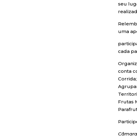
seu lug
realizad
Relembr
uma apo
partici
cada pa
Organiz
conta c
Corrida
Agrupam
Territo
Frutas 
Parafru
Partici
Câmara 