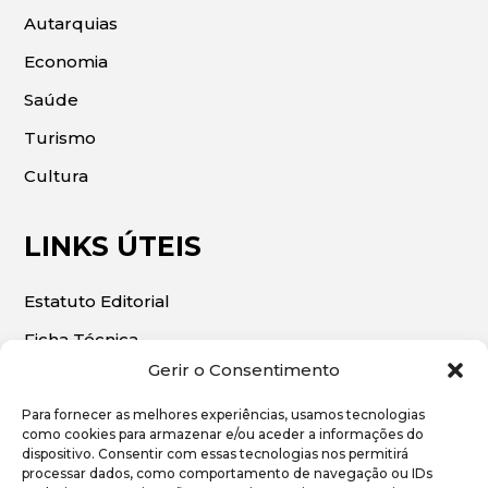
Autarquias
Economia
Saúde
Turismo
Cultura
LINKS ÚTEIS
Estatuto Editorial
Ficha Técnica
Gerir o Consentimento
Para fornecer as melhores experiências, usamos tecnologias
como cookies para armazenar e/ou aceder a informações do
dispositivo. Consentir com essas tecnologias nos permitirá
© 2026 | O Algarve Económico. Todos os direitos
processar dados, como comportamento de navegação ou IDs