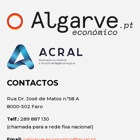
CONTACTOS
Rua Dr. José de Matos n.º58 A
8000-502 Faro
Telf.:
289 887 130
(chamada para a rede fixa nacional)
Email:
oalgarve.economico@acral.pt