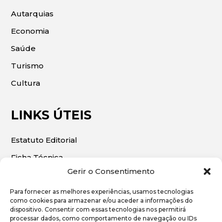
Autarquias
Economia
Saúde
Turismo
Cultura
LINKS ÚTEIS
Estatuto Editorial
Ficha Técnica
Gerir o Consentimento
Para fornecer as melhores experiências, usamos tecnologias
como cookies para armazenar e/ou aceder a informações do
dispositivo. Consentir com essas tecnologias nos permitirá
© 2026 | O Algarve Económico. Todos os direitos
processar dados, como comportamento de navegação ou IDs