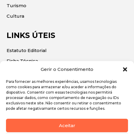
Turismo
Cultura
LINKS ÚTEIS
Estatuto Editorial
Ficha Técnica
Gerir o Consentimento
Para fornecer as melhores experiências, usamos tecnologias
como cookies para armazenar e/ou aceder a informações do
dispositivo. Consentir com essas tecnologias nos permitirá
© 2026 | O Algarve Económico. Todos os direitos
processar dados, como comportamento de navegação ou IDs
exclusivos neste site. Não consentir ou retirar o consentimento
reservados.
pode afetar negativamante certos recursos e funções.
Política de Privacidade
Aceitar