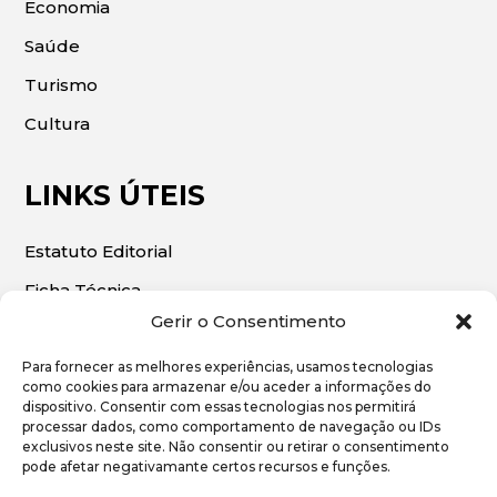
Economia
Saúde
Turismo
Cultura
LINKS ÚTEIS
Estatuto Editorial
Ficha Técnica
Gerir o Consentimento
Para fornecer as melhores experiências, usamos tecnologias
como cookies para armazenar e/ou aceder a informações do
dispositivo. Consentir com essas tecnologias nos permitirá
© 2026 | O Algarve Económico. Todos os direitos
processar dados, como comportamento de navegação ou IDs
exclusivos neste site. Não consentir ou retirar o consentimento
reservados.
pode afetar negativamante certos recursos e funções.