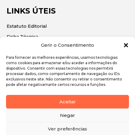
LINKS ÚTEIS
Estatuto Editorial
Ficha Técnica
Gerir o Consentimento
Para fornecer as melhores experiências, usamos tecnologias
como cookies para armazenar e/ou aceder a informações do
dispositivo. Consentir com essas tecnologias nos permitirá
© 2026 | O Algarve Económico. Todos os direitos
processar dados, como comportamento de navegação ou IDs
exclusivos neste site. Não consentir ou retirar o consentimento
reservados.
pode afetar negativamante certos recursos e funções.
Política de Privacidade
Aceitar
Política de Cookies
Negar
Ver preferências