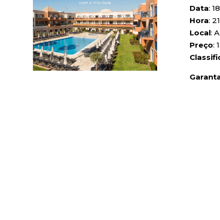
Data
: 1
Hora
: 2
Local
: 
Preço
:
Classif
Garanta