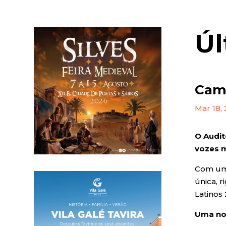
Úl
Cama
Mar 18,
O Audit
vozes m
Com uma
única, 
Latinos
Uma noi