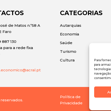
TACTOS
CATEGORIAS
José de Matos n.º58 A
Autarquias
2 Faro
Economia
 887 130
Saúde
 para a rede fixa
Turismo
)
Cultura
Para forne
para armaz
tecnologia
.economico@acral.pt
navegação o
consentime
A
Política de
 reservados.
Privacidade