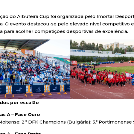
dição do Albufeira Cup foi organizada pelo Imortal Despo
ra. O evento destacou-se pelo elevado nível competitivo 
ra para acolher competições desportivas de excelência.
dos por escalão
as A – Fase Ouro
Moitense; 2.º DFK Champions (Bulgária); 3.º Portimonense S
as A – Fase Prata