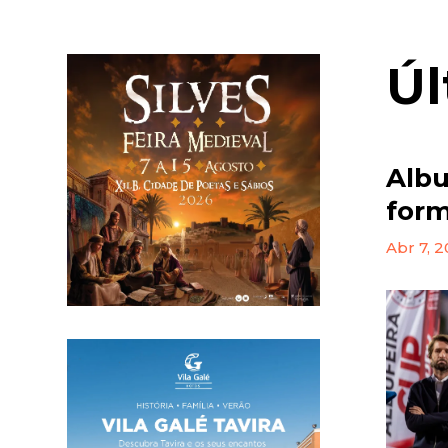
Úl
Albu
for
Abr 7, 