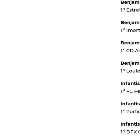
Benjami
1.º Estr
Benjami
1.º Imo
Benjami
1.º CD A
Benjami
1.º Loul
Infanti
1.º FC F
Infanti
1.º Port
Infanti
1.º DFK 