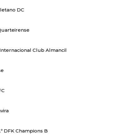
ouletano DC
 Quarteirense
º Internacional Club Almancil
se
 FC
vira
; 4.º DFK Champions B