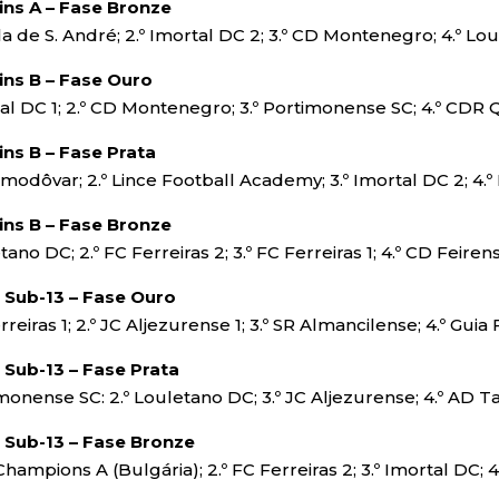
ns A – Fase Bronze
ela de S. André; 2.º Imortal DC 2; 3.º CD Montenegro; 4.º L
ns B – Fase Ouro
rtal DC 1; 2.º CD Montenegro; 3.º Portimonense SC; 4.º CDR
ns B – Fase Prata
lmodôvar; 2.º Lince Football Academy; 3.º Imortal DC 2; 4.
ns B – Fase Bronze
etano DC; 2.º FC Ferreiras 2; 3.º FC Ferreiras 1; 4.º CD Feiren
s Sub-13 – Fase Ouro
erreiras 1; 2.º JC Aljezurense 1; 3.º SR Almancilense; 4.º Guia
s Sub-13 – Fase Prata
imonense SC: 2.º Louletano DC; 3.º JC Aljezurense; 4.º AD Ta
s Sub-13 – Fase Bronze
Champions A (Bulgária); 2.º FC Ferreiras 2; 3.º Imortal DC