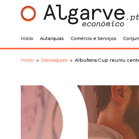
Início
Autarquias
Comércio e Serviços
Conjun
Início
Destaques
Albufeira Cup reuniu cent
9
9