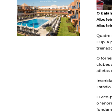
O balan
Albufei
Albufei
Quatro 
Cup. A 
treinad
O torne
clubes a
atletas
Inserid
Estádio
O vice-
o “enor
fundame