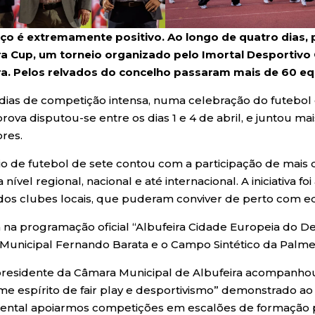
ço é extremamente positivo. Ao longo de quatro dias, p
ra Cup, um torneio organizado pelo Imortal Desportivo
ra. Pelos relvados do concelho passaram mais de 60 eq
dias de competição intensa, numa celebração do futebol d
prova disputou-se entre os dias 1 e 4 de abril, e juntou m
ores.
io de futebol de sete contou com a participação de mais
 nível regional, nacional e até internacional. A iniciativa
 dos clubes locais, que puderam conviver de perto com eq
a na programação oficial “Albufeira Cidade Europeia do De
 Municipal Fernando Barata e o Campo Sintético da Palmei
presidente da Câmara Municipal de Albufeira acompanhou
me espírito de fair play e desportivismo” demonstrado ao
ntal apoiarmos competições em escalões de formação p