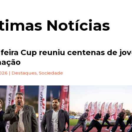
timas Notícias
feira Cup reuniu centenas de jo
mação
2026
|
Destaques
,
Sociedade