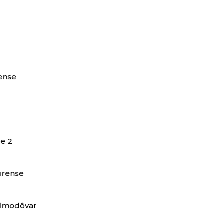
rense
se 2
zurense
 Almodôvar