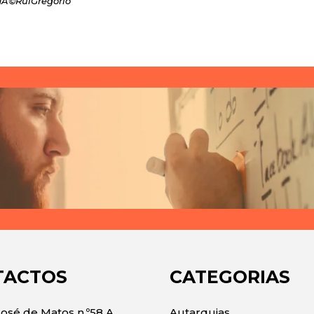
MA©RuiGregorio
TACTOS
CATEGORIAS
José de Matos n.º58 A
Autarquias