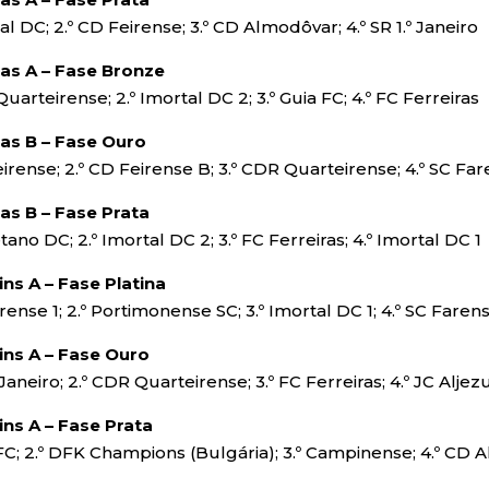
tal DC; 2.º CD Feirense; 3.º CD Almodôvar; 4.º SR 1.º Janeiro
as A – Fase Bronze
Quarteirense; 2.º Imortal DC 2; 3.º Guia FC; 4.º FC Ferreiras
as B – Fase Ouro
eirense; 2.º CD Feirense B; 3.º CDR Quarteirense; 4.º SC Fa
as B – Fase Prata
etano DC; 2.º Imortal DC 2; 3.º FC Ferreiras; 4.º Imortal DC 1
ns A – Fase Platina
arense 1; 2.º Portimonense SC; 3.º Imortal DC 1; 4.º SC Faren
ns A – Fase Ouro
.º Janeiro; 2.º CDR Quarteirense; 3.º FC Ferreiras; 4.º JC Alje
ns A – Fase Prata
a FC; 2.º DFK Champions (Bulgária); 3.º Campinense; 4.º CD