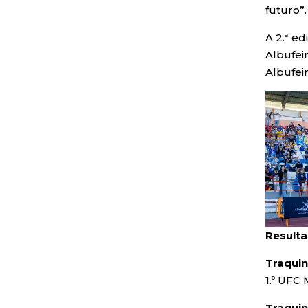
futuro”.
A 2.ª e
Albufei
Albufei
Resulta
Traquin
1.º UFC 
Traquin